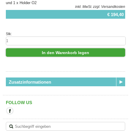
und 1 x Holder O2
inkl. MwSt.
zzgl. Versandkosten
€ 194,40
Stk:
In den Warenkorb legen
Zusatzinformationen
FOLLOW US
Mit
diesem
Link
verlassen
Sie