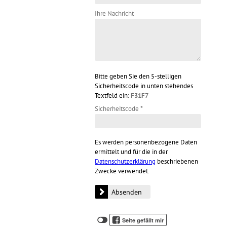
Ihre Nachricht
Bitte geben Sie den 5-stelligen
Sicherheitscode in unten stehendes
Textfeld ein:
F31F7
Sicherheitscode
*
Es werden personenbezogene Daten
ermittelt und für die in der
Datenschutzerklärung
beschriebenen
Zwecke verwendet.
Klicken
Klicken
Seite gefällt mir
Sie