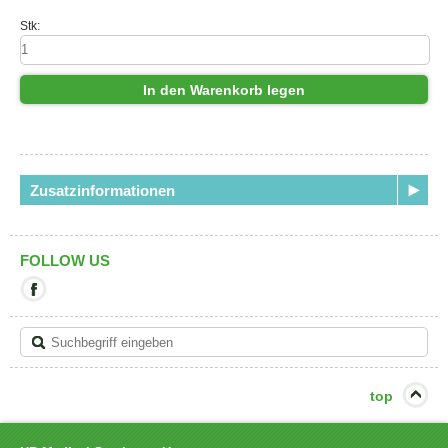
Stk:
In den Warenkorb legen
Zusatzinformationen
FOLLOW US
Mit
diesem
Link
verlassen
Sie
die
aktuelle
top
Seite.
Ziel:
Facebook