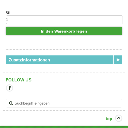
Stk:
In den Warenkorb legen
Zusatzinformationen
FOLLOW US
Mit
diesem
Link
verlassen
Sie
die
aktuelle
top
Seite.
Ziel: