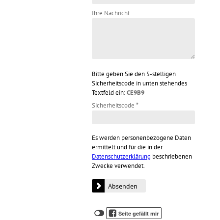
Ihre Nachricht
Bitte geben Sie den 5-stelligen
Sicherheitscode in unten stehendes
Textfeld ein:
CE9B9
Sicherheitscode
*
Es werden personenbezogene Daten
ermittelt und für die in der
Datenschutzerklärung
beschriebenen
Zwecke verwendet.
Klicken
Klicken
Seite gefällt mir
Sie