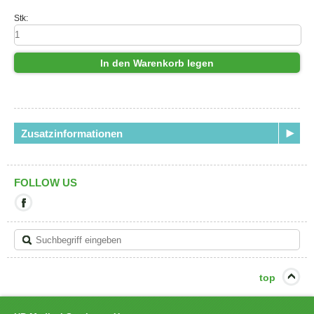
Stk:
In den Warenkorb legen
Zusatzinformationen
FOLLOW US
Mit
diesem
Link
verlassen
Sie
die
aktuelle
top
Seite.
Ziel:
Facebook