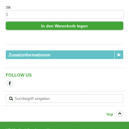
Stk:
In den Warenkorb legen
Zusatzinformationen
FOLLOW US
Mit
diesem
Link
verlassen
Sie
die
aktuelle
top
Seite.
Ziel:
Facebook