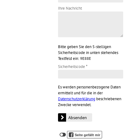
Ihre Nachricht
Bitte geben Sie den 5-stelligen
Sicherheitscode in unten stehendes
Textfeld ein:
9E88E
Sicherheitscode
*
Es werden personenbezogene Daten
ermittelt und für die in der
Datenschutzerklärung
beschriebenen
Zwecke verwendet.
Klicken
Klicken
Seite gefällt mir
Sie