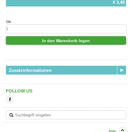
€ 3,48
Stk:
In den Warenkorb legen
Zusatzinformationen
FOLLOW US
Mit
diesem
Link
verlassen
Sie
die
aktuelle
top
Seite.