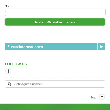
Stk:
In den Warenkorb legen
Zusatzinformationen
FOLLOW US
Mit
diesem
Link
verlassen
Sie
die
aktuelle
top
Seite.
Ziel:
Facebook