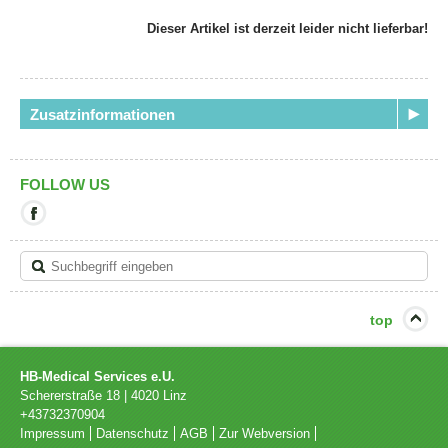
Dieser Artikel ist derzeit leider nicht lieferbar!
Zusatzinformationen
FOLLOW US
Mit
diesem
Link
verlassen
Sie
die
aktuelle
top
Seite.
Ziel:
Facebook
HB-Medical Services e.U.
Schererstraße 18
|
4020
Linz
+43732370904
Impressum
Datenschutz
AGB
Zur Webversion