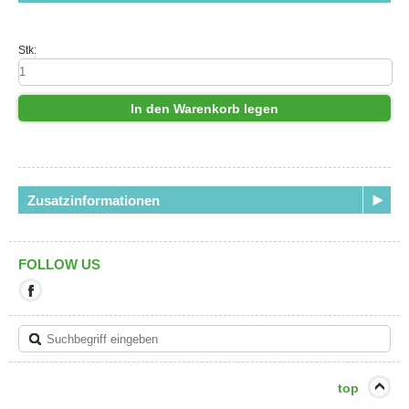
Stk:
In den Warenkorb legen
Zusatzinformationen
FOLLOW US
Mit
diesem
Link
verlassen
Sie
die
aktuelle
top
Seite.
Ziel: