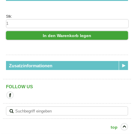
Stk:
In den Warenkorb legen
Zusatzinformationen
FOLLOW US
Mit
diesem
Link
verlassen
Sie
die
aktuelle
top
Seite.
Ziel: