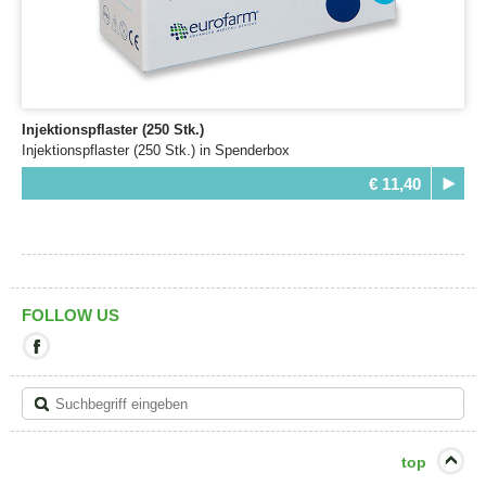
Injektionspflaster (250 Stk.)
Injektionspflaster (250 Stk.) in Spenderbox
€ 11,40
FOLLOW US
Mit
diesem
Link
verlassen
Sie
die
aktuelle
top
Seite.
Ziel: