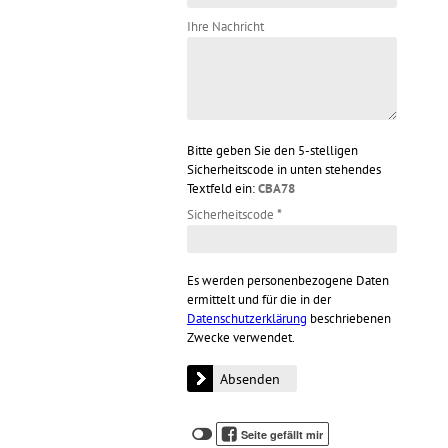
Ihre Nachricht
Bitte geben Sie den 5-stelligen
Sicherheitscode in unten stehendes
Textfeld ein:
CBA78
Sicherheitscode
*
Es werden personenbezogene Daten
ermittelt und für die in der
Datenschutzerklärung
beschriebenen
Zwecke verwendet.
Klicken
Klicken
Seite gefällt mir
Sie