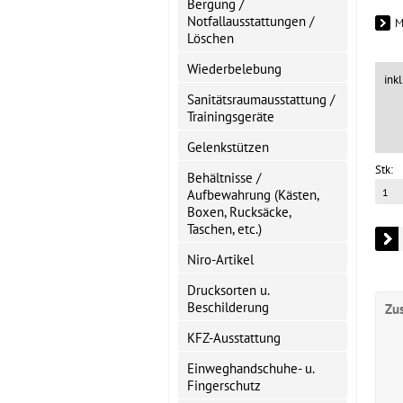
Bergung /
Notfallausstattungen /
M
Löschen
Wiederbelebung
ink
Sanitätsraumausstattung /
Trainingsgeräte
Gelenkstützen
Stk:
Behältnisse /
Aufbewahrung (Kästen,
Boxen, Rucksäcke,
Taschen, etc.)
Niro-Artikel
Drucksorten u.
Beschilderung
Zu
KFZ-Ausstattung
Einweghandschuhe- u.
Fingerschutz