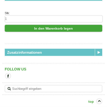
Stk:
In den Warenkorb legen
Zusatzinformationen
FOLLOW US
Mit
diesem
Link
verlassen
Sie
die
aktuelle
top
Seite.
Ziel: