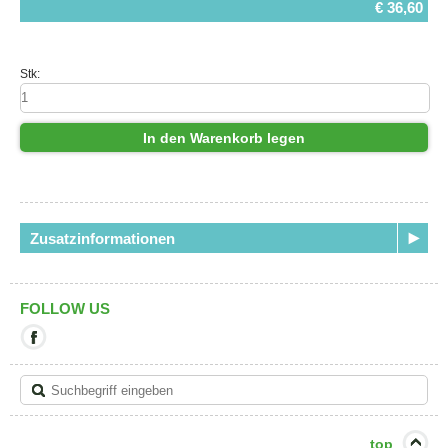
€ 36,60
Stk:
In den Warenkorb legen
Zusatzinformationen
FOLLOW US
Mit
diesem
Link
verlassen
Sie
die
aktuelle
top
Seite.