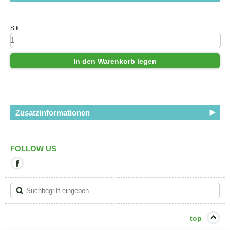
Stk:
In den Warenkorb legen
Zusatzinformationen
FOLLOW US
Mit
diesem
Link
verlassen
Sie
die
aktuelle
top
Seite.
Ziel: