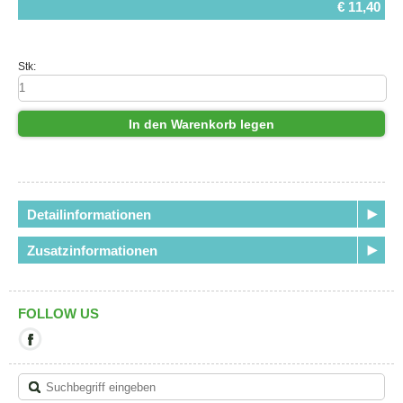
€ 11,40
Stk:
In den Warenkorb legen
Detailinformationen
Zusatzinformationen
FOLLOW US
Mit
diesem
Link
verlassen
Sie