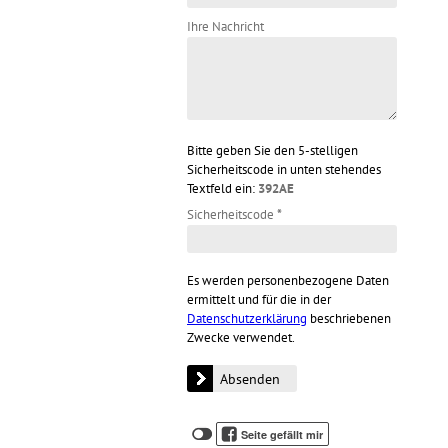
Ihre Nachricht
Bitte geben Sie den 5-stelligen
Sicherheitscode in unten stehendes
Textfeld ein:
392AE
Sicherheitscode
*
Es werden personenbezogene Daten
ermittelt und für die in der
Datenschutzerklärung
beschriebenen
Zwecke verwendet.
Klicken
Klicken
Seite gefällt mir
Sie