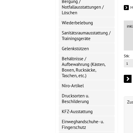
Bergung /
Notfallausstattungen /
M
Löschen
Wiederbelebung
ink
Sanitätsraumausstattung /
Trainingsgeräte
Gelenkstützen
Stk:
Behältnisse /
Aufbewahrung (Kästen,
Boxen, Rucksäcke,
Taschen, etc.)
Niro-Artikel
Drucksorten u.
Beschilderung
Zu
KFZ-Ausstattung
Einweghandschuhe- u.
Fingerschutz