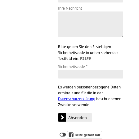
Ihre Nachricht
Bitte geben Sie den 5-stelligen
Sicherheitscode in unten stehendes
Textfeld ein:
F21F9
Sicherheitscode
*
Es werden personenbezogene Daten
ermittelt und für die in der
Datenschutzerklärung
beschriebenen
Zwecke verwendet.
Klicken
Klicken
Seite gefällt mir
Sie