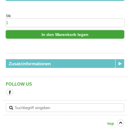
Stk:
In den Warenkorb legen
Zusatzinformationen
FOLLOW US
Mit
diesem
Link
verlassen
Sie
die
aktuelle
top
Seite.
Ziel: