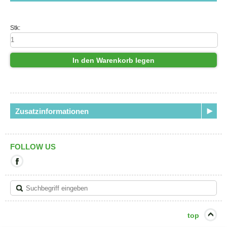
Stk:
In den Warenkorb legen
Zusatzinformationen
FOLLOW US
Mit
diesem
Link
verlassen
Sie
die
aktuelle
top
Seite.
Ziel: