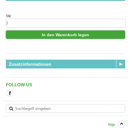
Stk:
In den Warenkorb legen
Zusatzinformationen
FOLLOW US
Mit
diesem
Link
verlassen
Sie
die
aktuelle
top
Seite.
Ziel: