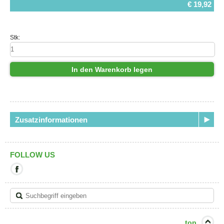
€ 19,92
Stk:
In den Warenkorb legen
Zusatzinformationen
FOLLOW US
Mit
diesem
Link
verlassen
Sie
die
aktuelle
top