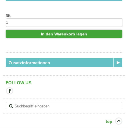
Stk:
In den Warenkorb legen
Zusatzinformationen
FOLLOW US
Mit
diesem
Link
verlassen
Sie
die
aktuelle
top
Seite.
Ziel: