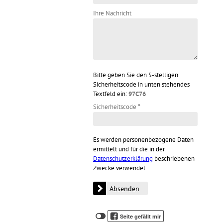
Ihre Nachricht
Bitte geben Sie den 5-stelligen
Sicherheitscode in unten stehendes
Textfeld ein:
97C76
Sicherheitscode
*
Es werden personenbezogene Daten
ermittelt und für die in der
Datenschutzerklärung
beschriebenen
Zwecke verwendet.
Klicken
Klicken
Seite gefällt mir
Sie