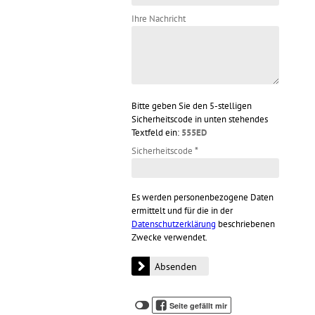
Ihre Nachricht
Bitte geben Sie den 5-stelligen
Sicherheitscode in unten stehendes
Textfeld ein:
555ED
Sicherheitscode
*
Es werden personenbezogene Daten
ermittelt und für die in der
Datenschutzerklärung
beschriebenen
Zwecke verwendet.
Klicken
Klicken
Seite gefällt mir
Sie