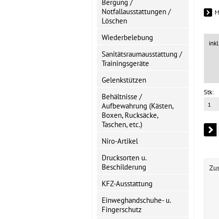
Bergung /
Notfallausstattungen /
M
Löschen
Wiederbelebung
ink
Sanitätsraumausstattung /
Trainingsgeräte
Gelenkstützen
Stk:
Behältnisse /
Aufbewahrung (Kästen,
Boxen, Rucksäcke,
Taschen, etc.)
Niro-Artikel
Drucksorten u.
Beschilderung
Zu
KFZ-Ausstattung
Einweghandschuhe- u.
Fingerschutz