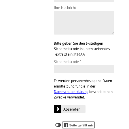
Ihre Nachricht
Bitte geben Sie den 5-stelligen
Sicherheitscode in unten stehendes
Textfeld ein:
F16AA
Sicherheitscode
*
Es werden personenbezogene Daten
ermittelt und für die in der
Datenschutzerklärung
beschriebenen
Zwecke verwendet.
Klicken
Klicken
Seite gefällt mir
Sie