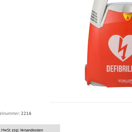
kelnummer:
2216
l. MwSt.
zzgl. Versandkosten